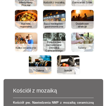
Władysławy
Kościół z mozaiką
Garncarski Szlak
Prucnal
Kuchnia
Baza noclegowo -
Dodatkowe
regionalna
gastronomiczna
atrakcje
Dziedzictwo
niematerialne
Kółko ceramiczne
Ośrodka
Twórcy
Garncarskiego
Galeria
Sklepik
Kościół z mozaiką
Kościół pw. Nawiedzenia NMP z mozaiką ceramiczną