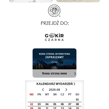
Nowa strona www
KALENDARZ WYDARZEŃ
2026-08
ND
PN
WT
SR
CZ
PT
SO
01
02
03
04
05
06
07
08
09
10
11
12
13
14
15