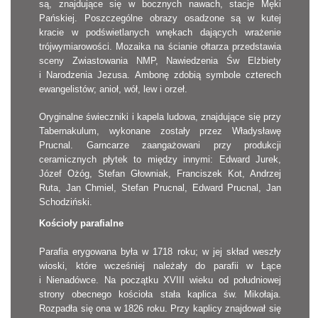
są, znajdujące się w bocznych nawach, stacje Męki
Pańskiej. Poszczególne obrazy osadzone są w kutej
kracie w podświetlanych wnękach dających wrażenie
trójwymiarowości. Mozaika na ścianie ołtarza przedstawia
sceny Zwiastowania NMP, Nawiedzenia Św Elżbiety
i Narodzenia Jezusa. Ambonę zdobią symbole czterech
ewangelistów; anioł, wół, lew i orzeł.
Oryginalne świeczniki i kapela ludowa, znajdujące się przy
Tabernakulum, wykonane zostały przez Władysławę
Prucnal. Garncarze zaangażowani przy produkcji
ceramicznych płytek to między innymi: Edward Jurek,
Józef Ożóg, Stefan Głowniak, Franciszek Kot, Andrzej
Ruta, Jan Chmiel, Stefan Prucnal, Edward Prucnal, Jan
Schodziński.
Kościoły parafialne
Parafia erygowana była w 1718 roku; w jej skład weszły
wioski, które wcześniej należały do parafii w Łące
i Nienadówce. Na początku XVIII wieku od południowej
strony obecnego kościoła stała kaplica św. Mikołaja.
Rozpadła się ona w 1826 roku. Przy kaplicy znajdował się