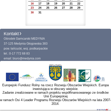
16
17
18
19
20
21
22
23
24
25
26
27
28
29
30
31
Kontakt
Ośrodek Garncarski MEDYNIA
37-125 Medynia Głogowska 383
pow. łańcucki, woj. podkarpackie
tel.: 0-17 772 68 83
email: biuro@medynia.com
Europejski Fundusz Rolny na rzecz Rozwoju Obszarów Wiejskich. Europa
inwestująca w obszary wiejskie.
Zadanie zrealizowane w ramach projektu współfinansowanego ze środków
Unii Europejskiej
w ramach Osi 4 Leader Programu Rozwoju Obszarów Wiejskich na lata 2007-
2014.