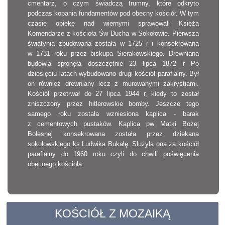
cmentarz, o czym świadczą trumny, które odkryto
podczas kopania fundamentów pod obecny kościół. W tym
czasie opiekę nad wiernymi sprawowali Księża
Komendarze z kościoła Św Ducha w Sokołowie. Pierwsza
świątynia zbudowana została w 1725 r i konsekrowana
w 1731 roku przez biskupa Sierakowskiego. Drewniana
budowla spłonęła doszczętnie 23 lipca 1872 r Po
dziesięciu latach wybudowano drugi kościół parafialny. Był
on również drewniany lecz z murowanymi zakrystiami.
Kościół przetrwał do 27 lipca 1944 r, kiedy to został
zniszczony przez hitlerowskie bomby. Jeszcze tego
samego roku została wzniesiona kaplica - barak
z cementowych pustaków. Kaplica pw Matki Bożej
Bolesnej konsekrowana została przez dziekana
sokołowskiego ks Ludwika Bukałę. Służyła ona za kościół
parafialny do 1960 roku czyli do chwili poświęcenia
obecnego kościoła.
KOŚCIÓŁ Z MOZAIKĄ