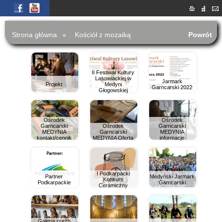
Strona główna
Kościół z mozaiką
Powrót
II Festiwal Kultury
Lasowiackiej w
Jarmark
Projekt
Medyni
Garncarski 2022
Głogowskiej
Ośrodek
Ośrodek
Garncarski
Ośrodek
Garncarski
MEDYNIA
Garncarski
MEDYNIA
kontakt/cennik
MEDYNIA Oferta
informacje
I Podkarpacki
Partner
Medyński Jarmark
Konkurs
Podkarpackie
Garncarski
Ceramiczny
Galeria rzeźb