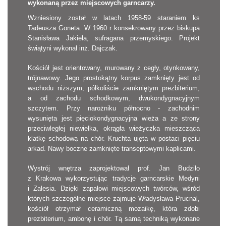
wykonaną przez miejscowych garncarzy.
Wzniesiony został w latach 1958-59 staraniem ks
Tadeusza Goneta. W 1960 r konsekrowany przez biskupa
Stanisława Jakiela, sufragana przemyskiego. Projekt
świątyni wykonał inż. Dajczak.
Kościół jest orientowany, murowany z cegły, otynkowany,
trójnawowy. Jego prostokątny korpus zamknięty jest od
wschodu niższym, półkoliście zamkniętym prezbiterium,
a od zachodu schodkowym, dwukondygnacyjnym
szczytem. Przy narożniku północno - zachodnim
wysunięta jest pięciokondygnacyjna wieża a ze strony
przeciwległej niewielka, okrągła wieżyczka mieszcząca
klatkę schodową na chór. Kruchta ujęta w postaci pięciu
arkad. Nawy boczne zamknięte transeptowymi kaplicami.
Wystrój wnętrza zaprojektował prof. Jan Budziło
z Krakowa wykorzystując tradycje garncarskie Medyni
i Zalesia. Dzięki zapałowi miejscowych twórców, wśród
których szczególne miejsce zajmuje Władysława Prucnal,
kościół otrzymał ceramiczną mozaikę, która zdobi
prezbiterium, ambonę i chór. Tą samą techniką wykonane