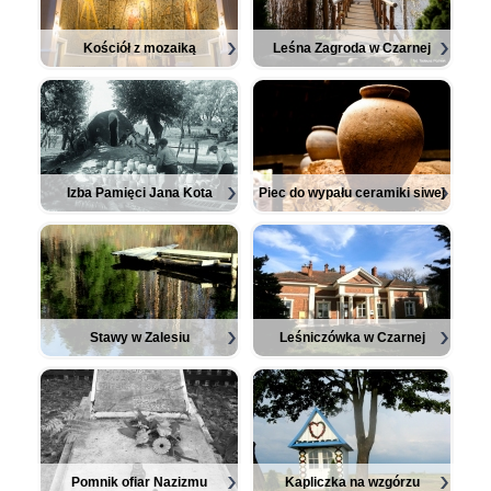
Kościół z mozaiką
Leśna Zagroda w Czarnej
Izba Pamięci Jana Kota
Piec do wypału ceramiki siwej
Stawy w Zalesiu
Leśniczówka w Czarnej
Pomnik ofiar Nazizmu
Kapliczka na wzgórzu