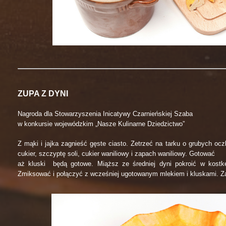
ZUPA Z DYNI
Nagroda dla Stowarzyszenia Inicatywy Czarnieńskiej Szaba
w konkursie wojewódzkim „Nasze Kulinarne Dziedzictwo”
Z mąki i jajka zagnieść gęste ciasto. Zetrzeć na tarku o grubych o
cukier, szczyptę soli, cukier waniliowy i zapach waniliowy. Gotować
aż kluski będą gotowe. Miąższ ze średniej dyni pokroić w kostk
Zmiksować i połączyć z wcześniej ugotowanym mlekiem i kluskami. Z