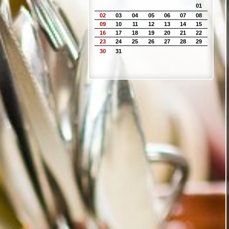
01
02
03
04
05
06
07
08
09
10
11
12
13
14
15
16
17
18
19
20
21
22
23
24
25
26
27
28
29
30
31