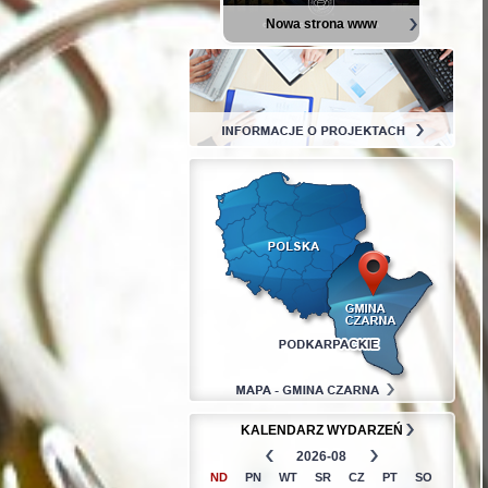
Nowa strona www
KALENDARZ WYDARZEŃ
2026-08
ND
PN
WT
SR
CZ
PT
SO