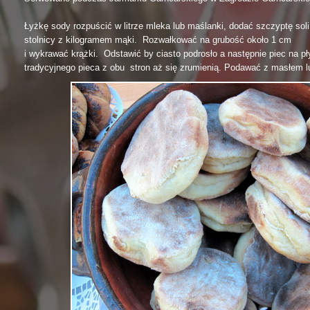
Łyżkę sody rozpuścić w litrze mleka lub maślanki, dodać szczyptę soli 
stolnicy z kilogramem mąki. Rozwałkować na grubość około 1 cm
i wykrawać krążki. Odstawić by ciasto podrosło a następnie piec na p
tradycyjnego pieca z obu stron aż się zrumienią. Podawać z masłem 