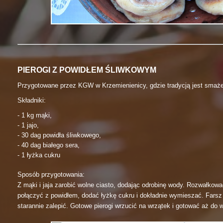
PIEROGI Z POWIDŁEM ŚLIWKOWYM
Przygotowane przez KGW w Krzemienienicy, gdzie tradycją jest smaże
Składniki:
- 1 kg mąki,
- 1 jajo,
- 30 dag powidła śliwkowego,
- 40 dag białego sera,
- 1 łyżka cukru
Sposób przygotowania:
Z mąki i jaja zarobić wolne ciasto, dodając odrobinę wody. Rozwałkowa
połączyć z powidłem, dodać łyżkę cukru i dokładnie wymieszać. Farsz 
starannie zalepić. Gotowe pierogi wrzucić na wrzątek i gotować aż do w