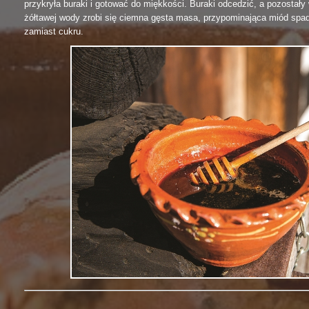
przykryła buraki i gotować do miękkości. Buraki odcedzić, a pozostały
żółtawej wody zrobi się ciemna gęsta masa, przypominająca miód sp
zamiast cukru.